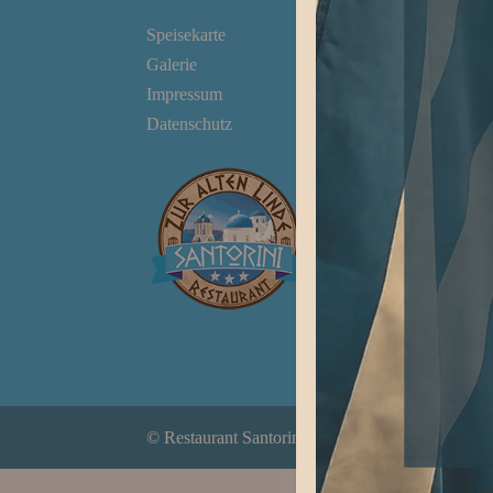
Speisekarte
Öffn
Galerie
Ruhe
Impressum
Mittw
Datenschutz
Resta
Mo. 
Sam
So. &
Bund
Nach
© Restaurant Santorini Lüdenscheid | Design by