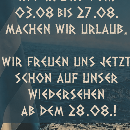
ungszeiten
Kontakt
tag
Restaurant Santorini
och – Nicht geöffnet
Honsel 24
58511 Lüdenscheid
urant
Di. Do. Fr. 16:00 – 22:00
Telefon: +49 (0)2351 82 733
stag 16:00 – 23:00
Email:
info@santorini-
 Feiertage 12:00 – 22:00
luedenscheid.de
eskegelbahn
 Absprache
halor.de