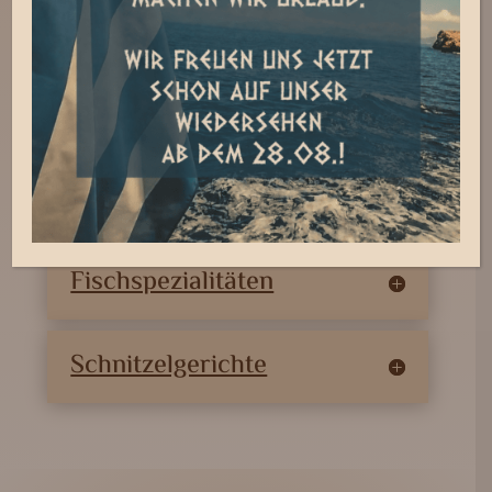
Griechisch aus der
Pfanne
Steaks aus Argentinien
Grillplatten
Fischspezialitäten
Schnitzelgerichte