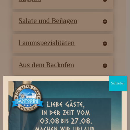
Salate und Beilagen
Lammspezialitäten
Aus dem Backofen
Schließen
Putenspezialitäten
Grillspezialitäten