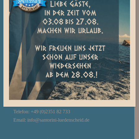
Restaurant
Mo. Di. Do. Fr. 16:00 – 22:00
Samstag 16:00 – 23:00
So. & Feiertage 12:00 – 22:00
Bundeskegelbahn
Nach Absprache
Kontakt
Restaurant Santorini
Honsel 24
58511 Lüdenscheid
Telefon: +49 (0)2351 82 733
Email:
info@santorini-luedenscheid.de