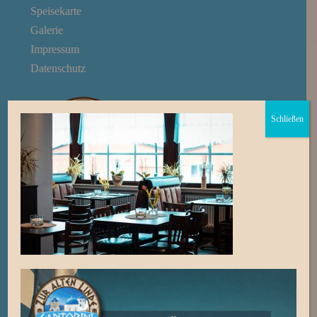
Speisekarte
Galerie
Impressum
Datenschutz
Schließen
Öffnungszeiten
Ruhetag
Mittwoch – Nicht geöffnet